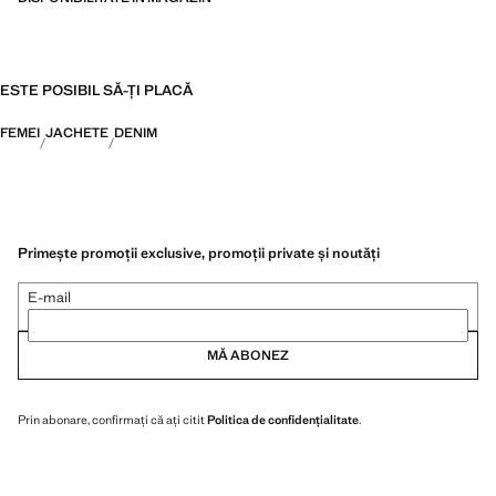
ESTE POSIBIL SĂ-ȚI PLACĂ
FEMEI
JACHETE
DENIM
Primește promoții exclusive, promoții private și noutăți
E-mail
MĂ ABONEZ
Prin abonare, confirmați că ați citit
Politica de confidențialitate
.