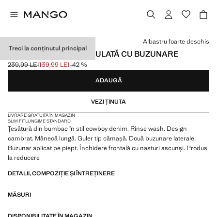
Selectează o culoare
Albastru foarte deschis
Treci la conținutul principal
JACHETĂ DIN DENIM MULATĂ CU BUZUNARE
239,99 LEI
139,99 LEI
-42 %
Preț inițial tăiat [239,99 LEI ]
Preț actual [139,99 LEI ]
ADAUGĂ
VEZI ȚINUTA
LIVRARE GRATUITĂ ÎN MAGAZIN
SLIM FIT
LUNGIME STANDARD
Țesătură din bumbac în stil cowboy denim. Rinse wash. Design
cambrat. Mânecă lungă. Guler tip cămașă. Două buzunare laterale.
Buzunar aplicat pe piept. Închidere frontală cu nasturi ascunși. Produs
la reducere
DETALII, COMPOZIȚIE ȘI ÎNTREȚINERE
MĂSURI
DISPONIBILITATE ÎN MAGAZIN