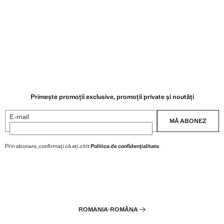
Primește promoții exclusive, promoții private și noutăți
E-mail
MĂ ABONEZ
Prin abonare, confirmați că ați citit
Politica de confidențialitate
.
ROMANIA
·
ROMÂNA