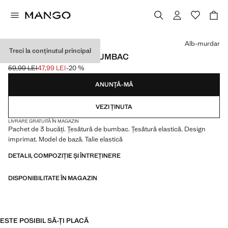
Selectează o culoare
Alb-murdar
Treci la conținutul principal
PACHET CHILOȚI DIN BUMBAC
59,99 LEI
47,99 LEI
-20 %
Preț inițial tăiat [59,99 LEI ]
Preț actual [47,99 LEI ]
ANUNȚĂ-MĂ
VEZI ȚINUTA
LIVRARE GRATUITĂ ÎN MAGAZIN
Pachet de 3 bucăți. Țesătură de bumbac. Țesătură elastică. Design
imprimat. Model de bază. Talie elastică
DETALII, COMPOZIȚIE ȘI ÎNTREȚINERE
DISPONIBILITATE ÎN MAGAZIN
ESTE POSIBIL SĂ-ȚI PLACĂ