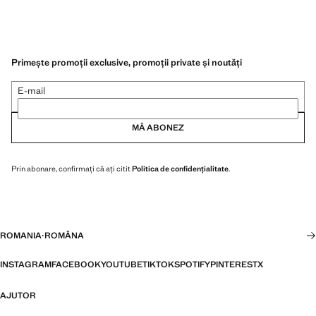
Primește promoții exclusive, promoții private și noutăți
E-mail
MĂ ABONEZ
Prin abonare, confirmați că ați citit
Politica de confidențialitate
.
ROMANIA
·
ROMÂNA
INSTAGRAM
FACEBOOK
YOUTUBE
TIKTOK
SPOTIFY
PINTEREST
X
AJUTOR