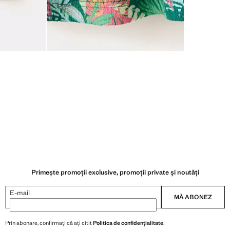
Primește promoții exclusive, promoții private și noutăți
E-mail
MĂ ABONEZ
Prin abonare, confirmați că ați citit
Politica de confidențialitate
.