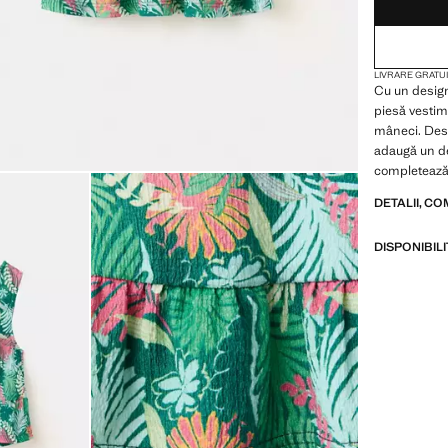
LIVRARE GRATUI
Cu un design
piesă vestim
mâneci. Desc
adaugă un det
completează 
DETALII, CO
DISPONIBIL