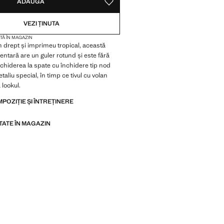
ADAUGĂ
SALVEAZĂ CA PREFERAT
VEZI ȚINUTA
TĂ ÎN MAGAZIN
 drept și imprimeu tropical, această
entară are un guler rotund și este fără
hiderea la spate cu închidere tip nod
aliu special, în timp ce tivul cu volan
lookul.
MPOZIȚIE ȘI ÎNTREȚINERE
ITATE ÎN MAGAZIN