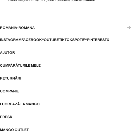
Prin abonare, confirmați că ați citit
Politica de confidențialitate
.
ROMANIA
·
ROMÂNA
INSTAGRAM
FACEBOOK
YOUTUBE
TIKTOK
SPOTIFY
PINTEREST
X
AJUTOR
CUMPĂRĂTURILE MELE
RETURNĂRI
COMPANIE
LUCREAZĂ LA MANGO
PRESĂ
MANGO OUTLET