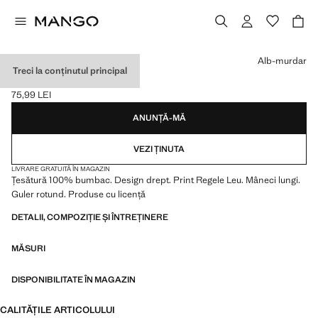
Selectează o culoare
Alb-murdar
Treci la conținutul principal
TRICOU REGELE LEU
75,99 LEI
Preț actual [75,99 LEI ]
ANUNȚĂ-MĂ
VEZI ȚINUTA
LIVRARE GRATUITĂ ÎN MAGAZIN
Țesătură 100% bumbac. Design drept. Print Regele Leu. Mâneci lungi.
Guler rotund. Produse cu licență
DETALII, COMPOZIȚIE ȘI ÎNTREȚINERE
MĂSURI
DISPONIBILITATE ÎN MAGAZIN
CALITĂȚILE ARTICOLULUI