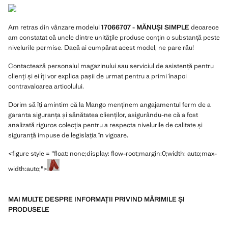
Am retras din vânzare modelul
17066707 - MĂNUȘI SIMPLE
deoarece
am constatat că unele dintre unitățile produse
conțin o substanță peste
nivelurile permise. Dacă ai cumpărat acest model, ne pare rău!
Contactează personalul magazinului sau serviciul de asistență pentru
clienți și ei îți vor explica pașii de urmat pentru a primi înapoi
contravaloarea articolului.
Dorim să îți amintim că la Mango menținem angajamentul ferm de a
garanta siguranța și sănătatea clienților, asigurându-ne că a fost
analizată riguros colecția pentru a respecta nivelurile de calitate și
siguranță impuse de legislația în vigoare.
<figure style = "float: none;display: flow-root;margin:0;width: auto;max-
width:auto;">
MAI MULTE DESPRE INFORMAȚII PRIVIND MĂRIMILE ȘI
PRODUSELE