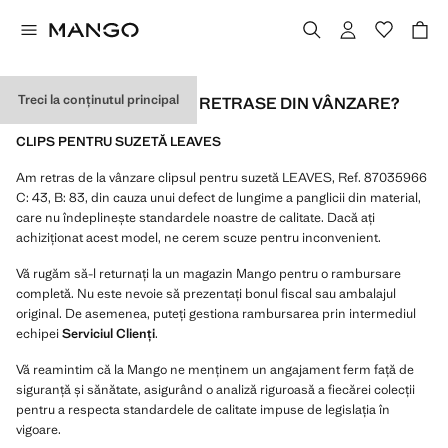
Treci la conținutul principal
CE ARTICOLE AU FOST RETRASE DIN VÂNZARE?
CLIPS PENTRU SUZETĂ LEAVES
Am retras de la vânzare clipsul pentru suzetă LEAVES, Ref. 87035966
C: 43, B: 83, din cauza unui defect de lungime a panglicii din material,
care nu îndeplinește standardele noastre de calitate. Dacă ați
achiziționat acest model, ne cerem scuze pentru inconvenient.
Vă rugăm să-l returnați la un magazin Mango pentru o rambursare
completă. Nu este nevoie să prezentați bonul fiscal sau ambalajul
original. De asemenea, puteți gestiona rambursarea prin intermediul
echipei
Serviciul Clienți
.
Vă reamintim că la Mango ne menținem un angajament ferm față de
siguranță și sănătate, asigurând o analiză riguroasă a fiecărei colecții
pentru a respecta standardele de calitate impuse de legislația în
vigoare.