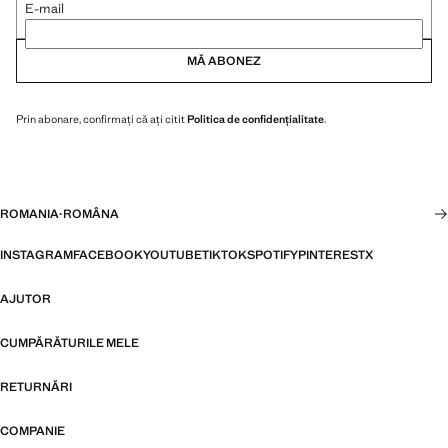
E-mail
MĂ ABONEZ
Prin abonare, confirmați că ați citit
Politica de confidențialitate
.
ROMANIA
·
ROMÂNA
INSTAGRAM
FACEBOOK
YOUTUBE
TIKTOK
SPOTIFY
PINTEREST
X
AJUTOR
CUMPĂRĂTURILE MELE
RETURNĂRI
COMPANIE