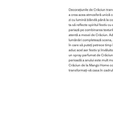
Decorațiunile de Crăciun trans
a crea acea atmosferă unică c
zi cu lumină blândă până la cor
ta să reflecte spiritul festiv 
pariază pe combinarea texturil
atentă a mesei de Crăciun. Adă
lumânări completează scena, ad
în care să puteți petrece timp
aduc acel aer festiv și învălu
un spray parfumat de Crăciun 
perioadă a anului este mult mai
Crăciun de la Mango Home combi
transformați-vă casa în cadrul 