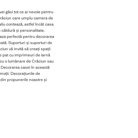
ei găsi tot ce ai nevoie pentru
 Crăciun care umplu camera de
liu contează, astfel încât casa
e căldură și personalitate,
 baza perfectă pentru decorarea
ată. Suporturi și suporturi de
un vă invită să creați spații
de pat cu imprimeuri de iarnă
ie cu o lumânare de Crăciun sau
 Decorarea casei în această
emoții. Decorațiunile de
 din propunerile noastre și