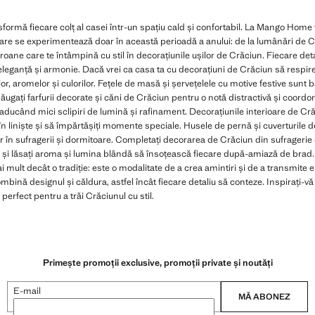
formă fiecare colț al casei într-un spațiu cald și confortabil. La Mango Home v
are se experimentează doar în această perioadă a anului: de la lumânări de
oane care te întâmpină cu stil în decorațiunile ușilor de Crăciun. Fiecare deta
cu eleganță și armonie. Dacă vrei ca casa ta cu decorațiuni de Crăciun să respir
or, aromelor și culorilor. Fețele de masă și șervețelele cu motive festive sunt
ugați farfurii decorate și căni de Crăciun pentru o notă distractivă și coordon
ucând mici sclipiri de lumină și rafinament. Decorațiunile interioare de Crăci
 în liniște și să împărtășiți momente speciale. Husele de pernă și cuverturile 
itor în sufragerii și dormitoare. Completați decorarea de Crăciun din sufrager
și lăsați aroma și lumina blândă să însoțească fiecare după-amiază de brad.
 mult decât o tradiție: este o modalitate de a crea amintiri și de a transmite 
nă designul și căldura, astfel încât fiecare detaliu să conteze. Inspirați-vă
perfect pentru a trăi Crăciunul cu stil.
Primește promoții exclusive, promoții private și noutăți
E-mail
MĂ ABONEZ