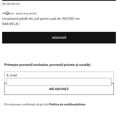
PAT 150/160 CM
UMPLUTURĂ PILOTĂ DIN PUF PENTRU PAT DE 150/160 CM
PREMIUM - MADE IN EUROPE
Umplutură pilotă din puf pentru pat de 150/160 cm
949,99 LEI
Preț actual [949,99 LEI ]
ADAUGĂ
Primește promoții exclusive, promoții private și noutăți
E-mail
MĂ ABONEZ
Prin abonare, confirmați că ați citit
Politica de confidențialitate
.