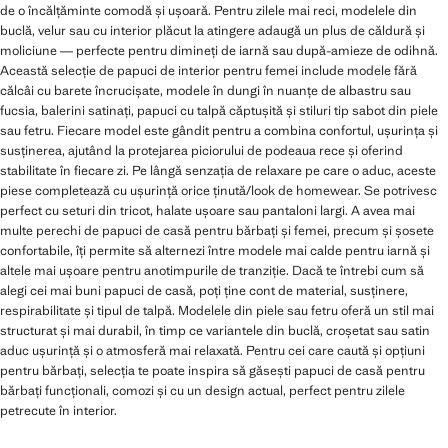
de o încălțăminte comodă și ușoară. Pentru zilele mai reci, modelele din
buclă, velur sau cu interior plăcut la atingere adaugă un plus de căldură și
moliciune — perfecte pentru dimineți de iarnă sau după-amieze de odihnă.
Această selecție de papuci de interior pentru femei include modele fără
călcâi cu barete încrucișate, modele în dungi în nuanțe de albastru sau
fucsia, balerini satinați, papuci cu talpă căptușită și stiluri tip sabot din piele
sau fetru. Fiecare model este gândit pentru a combina confortul, ușurința și
susținerea, ajutând la protejarea piciorului de podeaua rece și oferind
stabilitate în fiecare zi. Pe lângă senzația de relaxare pe care o aduc, aceste
piese completează cu ușurință orice ținută/look de homewear. Se potrivesc
perfect cu seturi din tricot, halate ușoare sau pantaloni largi. A avea mai
multe perechi de papuci de casă pentru bărbați și femei, precum și șosete
confortabile, îți permite să alternezi între modele mai calde pentru iarnă și
altele mai ușoare pentru anotimpurile de tranziție. Dacă te întrebi cum să
alegi cei mai buni papuci de casă, poți ține cont de material, susținere,
respirabilitate și tipul de talpă. Modelele din piele sau fetru oferă un stil mai
structurat și mai durabil, în timp ce variantele din buclă, croșetat sau satin
aduc ușurință și o atmosferă mai relaxată. Pentru cei care caută și opțiuni
pentru bărbați, selecția te poate inspira să găsești papuci de casă pentru
bărbați funcționali, comozi și cu un design actual, perfect pentru zilele
petrecute în interior.