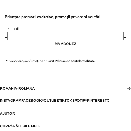
Primește promoții exclusive, promoții private și noutăți
E-mail
MĂ ABONEZ
Prin abonare, confirmați că ați citit
Politica de confidențialitate
.
ROMANIA
·
ROMÂNA
INSTAGRAM
FACEBOOK
YOUTUBE
TIKTOK
SPOTIFY
PINTEREST
X
AJUTOR
CUMPĂRĂTURILE MELE