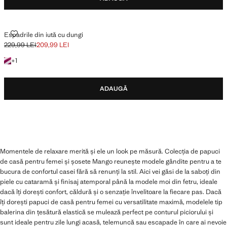
ESPADRILE DIN IUTĂ CU DUNGI
Espadrile din iută cu dungi
229,99 LEI
209,99 LEI
Preț inițial tăiat [229,99 LEI ]
Preț actual [209,99 LEI ]
+ 1 culoare
+
1
ADAUGĂ
Momentele de relaxare merită și ele un look pe măsură. Colecția de papuci
de casă pentru femei și șosete Mango reunește modele gândite pentru a te
bucura de confortul casei fără să renunți la stil. Aici vei găsi de la saboți din
piele cu cataramă și finisaj atemporal până la modele moi din fetru, ideale
dacă îți dorești confort, căldură și o senzație învelitoare la fiecare pas. Dacă
îți dorești papuci de casă pentru femei cu versatilitate maximă, modelele tip
balerina din țesătură elastică se mulează perfect pe conturul piciorului și
sunt ideale pentru zile lungi acasă, telemuncă sau escapade în care ai nevoie