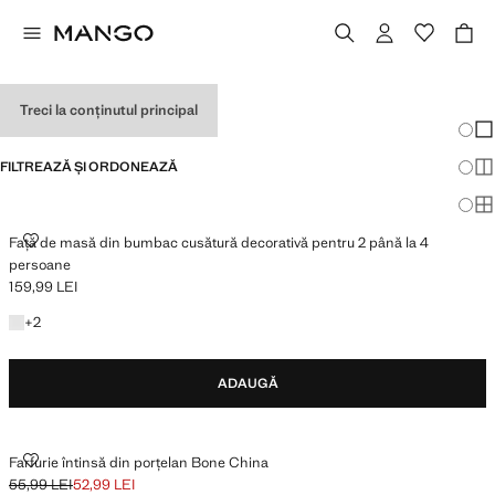
SET THE TABLE
Treci la conținutul principal
Schim
Afi
FILTREAZĂ ȘI ORDONEAZĂ
Afi
Afi
FAȚĂ DE MASĂ DIN BUMBAC CUSĂTURĂ DECORATIVĂ PENTRU 2 PÂNĂ
Față de masă din bumbac cusătură decorativă pentru 2 până la 4
persoane
159,99 LEI
Preț actual [159,99 LEI ]
Câteva culori
+
2
ADAUGĂ
FARFURIE ÎNTINSĂ DIN PORȚELAN BONE CHINA
Farfurie întinsă din porțelan Bone China
55,99 LEI
52,99 LEI
Preț inițial tăiat [55,99 LEI ]
Preț actual [52,99 LEI ]