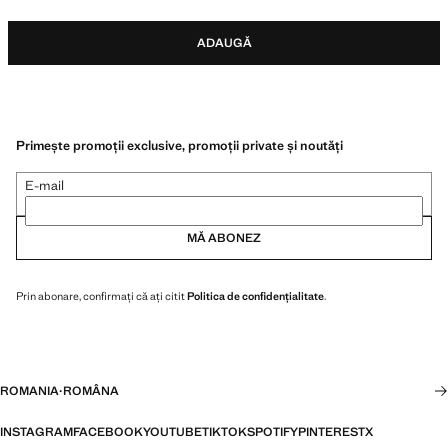
ADAUGĂ
Primește promoții exclusive, promoții private și noutăți
E-mail
MĂ ABONEZ
Prin abonare, confirmați că ați citit
Politica de confidențialitate
.
ROMANIA
·
ROMÂNA
INSTAGRAM
FACEBOOK
YOUTUBE
TIKTOK
SPOTIFY
PINTEREST
X