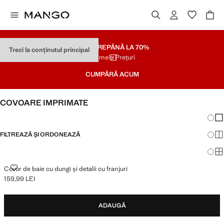
SOLDARE
PÂNĂ LA 70%
Treci la conținutul principal
Ultimele Prețuri
CUMPĂRĂ ACUM
COVOARE IMPRIMATE
Schim
Afi
FILTREAZĂ ȘI ORDONEAZĂ
Afi
Afi
COVOR DE BAIE CU DUNGI ȘI DETALII CU FRANJURI
Covor de baie cu dungi și detalii cu franjuri
159,99 LEI
Preț actual [159,99 LEI ]
ADAUGĂ