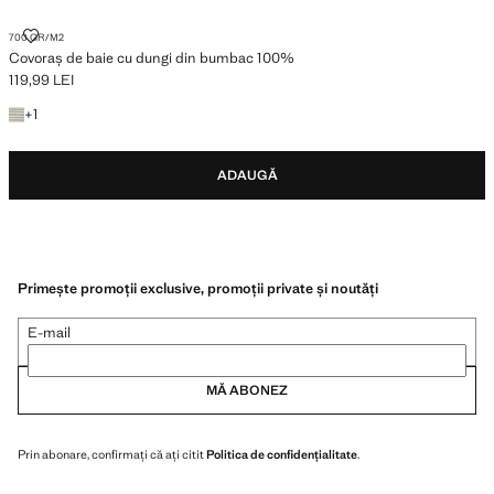
COVORAȘ DE BAIE CU DUNGI DIN BUMBAC 100%
700 GR/M2
Covoraș de baie cu dungi din bumbac 100%
119,99 LEI
Preț actual [119,99 LEI ]
+ 1 culoare
+
1
ADAUGĂ
Primește promoții exclusive, promoții private și noutăți
E-mail
MĂ ABONEZ
Prin abonare, confirmați că ați citit
Politica de confidențialitate
.