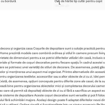
T MARE CU BORDURĂ
COȘ DE HÂRTIE TIP CUFĂR PENTR
e cu bordură
Coș de hârtie tip cufăr pentru copii
Mărimi
L
IT MARE CU BORDURĂ
COȘ DE HÂRTIE TIP CUFĂR P
189,99 LEI
9 LEI ]
Preț actual [189,99 LEI ]
decora și organiza casa Coșurile de depozitare sunt o soluție practică pentru 
 Home prezintă modele care combină ordinea și stilul în camere precum living
rietate de dimensiuni pentru a se potrivi diferitelor utilizări din casă, inclusi
ale și formate de coșuri decorative pentru fiecare spațiu În cadrul acestei selec
re se potrivesc unei varietăți de stiluri de decorare. De asemenea, puteți găs
telor și menținerea unui aspect mai organizat. Printre alternativele din aceast
ntru organizarea textilelor, accesoriilor sau a altor obiecte de zi cu zi. Idei pen
Există, de asemenea, opțiuni concepute pentru diferite zone ale casei, de la su
ează bine pentru organizarea obiectelor mici și completarea decorului camere
ac care vă permit să depozitați obiecte de zi cu zi fără a sacrifica un aspect ec
e sisteme de depozitare Aceste coșuri decorative sunt versatile și pot fi folosite
lui fără schimbări majore. Același design poate fi adaptat diferitelor nevoi di
 să o utilizezi. Ordine vizuală și funcționalitate într-un singur accesoriu Pe lân