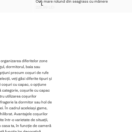
U COPII
COȘ MARE ROTUND DIN SEAGRASS CU MÂNERE
Coș mare rotund din seagrass cu mânere
Mărimi
L
ENTRU COPII
COȘ MARE ROTUND DIN SEAGRASS CU MÂNER
229,99 LEI
Preț actual [229,99 LEI ]
organizarea diferitelor zone
ul, dormitorul, baia sau
v opțiuni precum coșuri de rufe
ții, veți găsi diferite tipuri și
i coșuri cu capac, o opțiune
ă categorie, coșurile cu capac
tru utilizarea coșurilor
fragerie la dormitor sau hol de
i. În cadrul aceleiași game,
hilibrat. Avantajele coșurilor
 într-o varietate de situații,
n casa ta, în funcție de cameră
gă funcția lor decorativă,