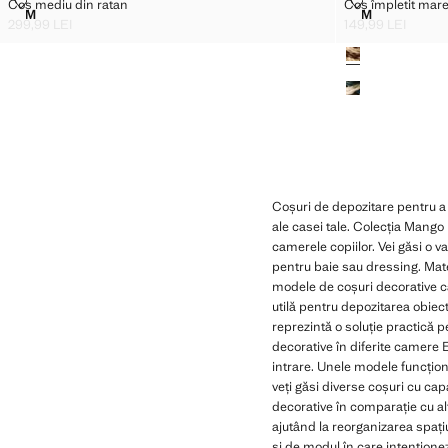
COȘ MEDIU DIN RATAN
COȘ ÎMPLETI
Coș mediu din ratan
Coș împletit mar
Mărimi
Mărimi
M
M
COȘ MEDIU DIN RATAN
COȘ ÎMPLET
299,99 LEI
149,99 LEI
Preț actual [299,99 LEI ]
Preț actual [149,9
Culori
Coșuri de depozitare pentru a 
ale casei tale. Colecția Mango
camerele copiilor. Vei găsi o va
pentru baie sau dressing. Materi
modele de coșuri decorative ca
utilă pentru depozitarea obiec
reprezintă o soluție practică pe
decorative în diferite camere 
intrare. Unele modele funcțion
veți găsi diverse coșuri cu cap
decorative în comparație cu alt
ajutând la reorganizarea spațiu
și de modul în care intenționezi