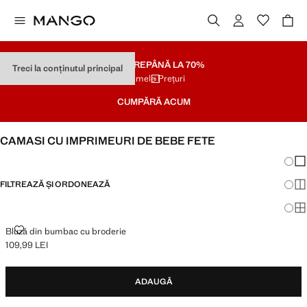
SOLDARE
PÂNĂ LA 70%
Treci la conținutul principal
Ultimele Prețuri
CUMPĂRĂ ACUM
CAMASI CU IMPRIMEURI DE BEBE FETE
Schim
Afi
FILTREAZĂ ȘI ORDONEAZĂ
Afi
Afi
BLUZĂ DIN BUMBAC CU BRODERIE
Bluză din bumbac cu broderie
109,99 LEI
Preț actual [109,99 LEI ]
ADAUGĂ