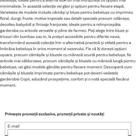
bebelușe, ideale pentru a alterna look-uri mai îndrăznețe cu opțiuni mai
minimaliste. În această selecție vei găsi și opțiuni pentru fiecare etapă.
Varietatea de modele include cămăși și bluze pentru bebelușe cu imprimeu
floral, dungi, fructe, motive tropicale sau detalii speciale precum volănașe,
decolteu babydoll și finisaje franjurate, ideale pentru a reîmprospăta
garderoba cu articole versatile și pline de farmec. Poți alege între bluze și
tricouri din bumbac sau in, la prețuri accesibile pentru diferite nevoi,
transformând această colecție într-o alternativă practică și stilată pentru a
îmbrăca bebelușa în orice moment al sezonului. Fie că îți dorești opțiuni
ușoare, precum cămășile și bluzele cu mânecă scurtă pentru bebelușe, fie
articole mai călduroase, precum cămășile și bluzele cu mânecă lungă pentru
bebelușe, vei găsi modele gândite pentru fiecare moment. Descoperă cum
cămășile și bluzele imprimate pentru bebelușe pot deveni vedetele
garderobei Copii, aducând prospețime, confort și o notă specială fiecărui
moment.
Primește promoții exclusive, promoții private și noutăți
E-mail