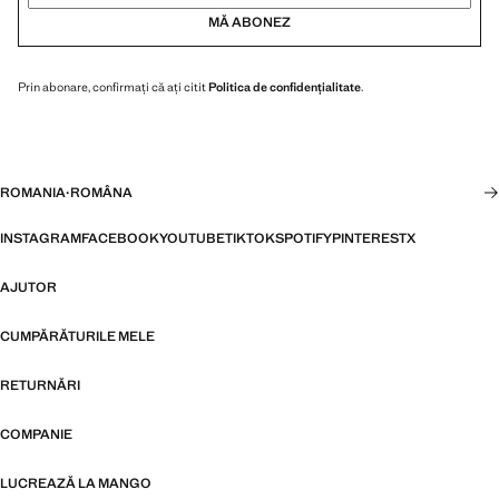
MĂ ABONEZ
Prin abonare, confirmați că ați citit
Politica de confidențialitate
.
ROMANIA
·
ROMÂNA
INSTAGRAM
FACEBOOK
YOUTUBE
TIKTOK
SPOTIFY
PINTEREST
X
AJUTOR
CUMPĂRĂTURILE MELE
RETURNĂRI
COMPANIE
LUCREAZĂ LA MANGO