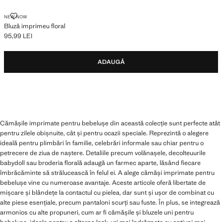
BLUZĂ IMPRIMEU FLORAL
NEW NOW
Bluză imprimeu floral
95,99 LEI
Preț actual [95,99 LEI ]
ADAUGĂ
Cămășile imprimate pentru bebelușe din această colecție sunt perfecte atât
pentru zilele obișnuite, cât și pentru ocazii speciale. Reprezintă o alegere
ideală pentru plimbări în familie, celebrări informale sau chiar pentru o
petrecere de ziua de naștere. Detaliile precum volănașele, decolteuurile
babydoll sau broderia florală adaugă un farmec aparte, lăsând fiecare
îmbrăcăminte să strălucească în felul ei. A alege cămăși imprimate pentru
bebelușe vine cu numeroase avantaje. Aceste articole oferă libertate de
mișcare și blândețe la contactul cu pielea, dar sunt și ușor de combinat cu
alte piese esențiale, precum pantaloni scurți sau fuste. În plus, se integrează
armonios cu alte propuneri, cum ar fi cămășile și bluzele uni pentru