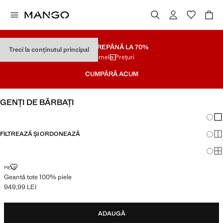
SOLDARE
PÂNĂ LA 70%
Treci la conținutul principal
Ultimele Prețuri
CUMPĂRĂ ACUM
GENȚI DE BĂRBAȚI
Schim
Afi
FILTREAZĂ ȘI ORDONEAZĂ
Afi
Afi
GEANTĂ TOTE 100% PIELE
PIELE
Geantă tote 100% piele
949,99 LEI
Preț actual [949,99 LEI ]
ADAUGĂ