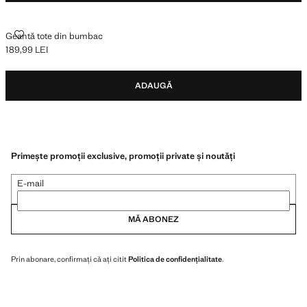
GEANTĂ TOTE DIN BUMBAC
Geantă tote din bumbac
189,99 LEI
Preț actual [189,99 LEI ]
ADAUGĂ
Primește promoții exclusive, promoții private și noutăți
E-mail
MĂ ABONEZ
Prin abonare, confirmați că ați citit
Politica de confidențialitate
.