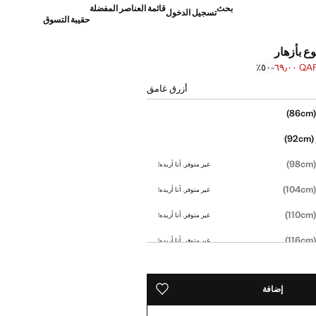
بحث
قائمة العناصر المفضلة
تسجيل الدخول
حقيبة التسوق
ع بأزهار
QAR ٦٩٫
؜-٥٠٪؜
]
Q ١٣٩٫٠٠ ]
أزرق غامق
(86
(92cm)
(98
غير متوفر. أنا أريده!
(104
غير متوفر. أنا أريده!
(110
غير متوفر. أنا أريده!
(116
غير متوفر. أنا أريده!
إضافة
حفظه في قائمة منتجاتك المفضلة