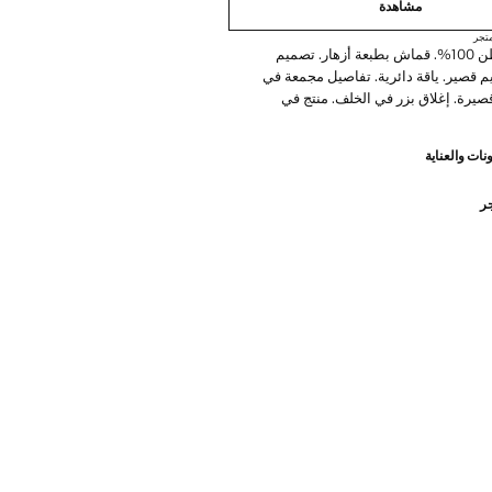
مشاهدة
تجر
نسيج من القطن 100%. قماش بطبعة أزهار. تصميم
 قصير. ياقة دائرية. تفاصيل مجمعة في
قصيرة. إغلاق بزر في الخلف. منتج في
نات والعناية
جر