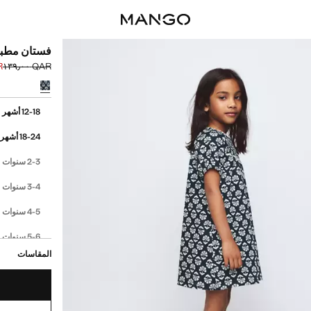
فستان مطبو
٠٠
QAR ١٣٩٫٠٠
السعر الحالي [QAR ٦٩٫٠٠ 
السعر الأول محذوف [AR
حدد اللون
إختر مقاسك
cm)
12-18 أشهر
18-24 أشهر
cm)
2-3 سنوات
cm)
3-4 سنوات
cm)
4-5 سنوات
cm)
5-6 سنوات
المقاسات