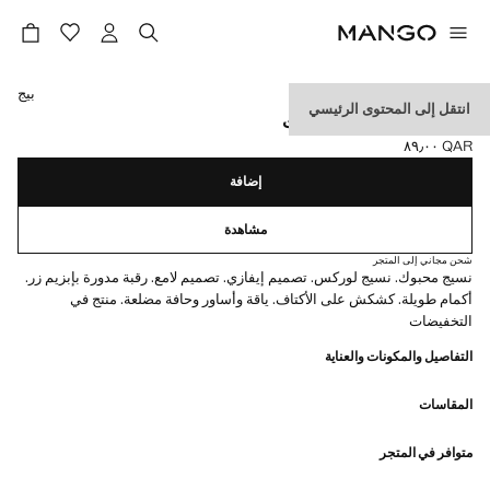
حدد اللون
بيج
انتقل إلى المحتوى الرئيسي
فستان لوريكس بكشكشات
QAR ٨٩٫٠٠
السعر الحالي [QAR ٨٩٫٠٠ ]
إضافة
مشاهدة
شحن مجاني إلى المتجر
نسيج محبوك. نسيج لوركس. تصميم إيفازي. تصميم لامع. رقبة مدورة بإبزيم زر.
أكمام طويلة. كشكش على الأكتاف. ياقة وأساور وحافة مضلعة. منتج في
التخفيضات
التفاصيل والمكونات والعناية
المقاسات
متوافر في المتجر