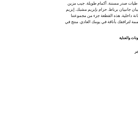
كل حرف V. طيات صدر مسننة. أكمام طويلة. جيب مزين
ان جانبيان برباط. حزام بإبزيم مشبك. إبزيم
انة داخلية. هذه القطعة جزء من مجموعتنا
مة لترافقك بأناقة في يومك العادي. منتج في
نات والعناية
جر