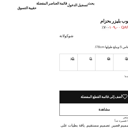
بحث
قائمة العناصر المفضلة
تسجيل الدخول
حقيبة التسوق
ب بليزر بحزام
QAR ١٠٩٫
؜-٧٠٪؜
]
Q ٣٦٩٫٠٠ ]
شوكولاتة
ا 178cm.
XL
L
M
نا أريده!
غير متوفر. أنا أريده!
غير متوفر. أنا أريده!
غير متوفر. أنا أريده!
غير متوفر. أنا أريده!
ده!
أضف إلى قائمة القطع المفضلة
مشاهدة
تجر
 قصيرة جداً
صميم قصير. تصميم مستقيم. ياقة بطيات على