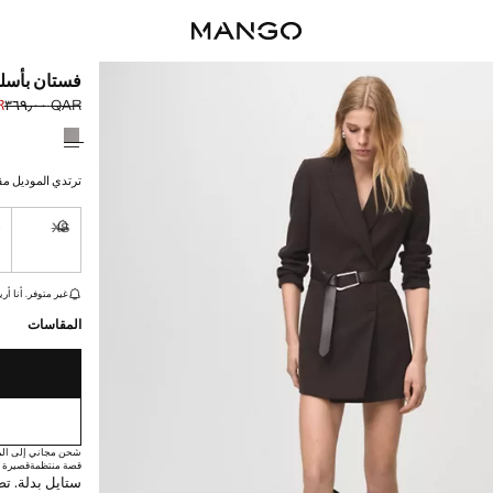
فستان بأسلو
٠٠
QAR ٣٦٩٫٠٠
السعر الحالي [QAR ١٠٩٫٠٠ 
السعر الأول محذوف [AR
حدد اللون
ترتدي الموديل مقاس S ويبلغ طوله
S
XS
غير متوفر. أ
القطع الأخيرة!
غير متوفر. أنا أري
المقاسات
شحن مجاني إلى الم
قصة منتظمة
قصيرة /
ستايل بدلة. ت