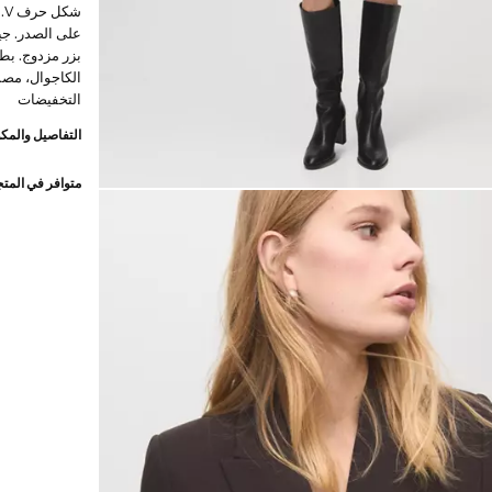
ش
على الصدر. جيب
بزر مزدوج. بط
الكاجوال، مصم
التخفيضات
التفاصيل والمكو
متوافر في المت