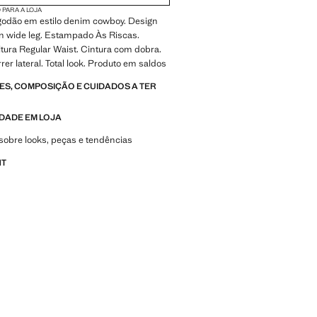
 PARA A LOJA
lgodão em estilo denim cowboy. Design
gn wide leg. Estampado Às Riscas.
ltura Regular Waist. Cintura com dobra.
rer lateral. Total look. Produto em saldos
S, COMPOSIÇÃO E CUIDADOS A TER
IDADE EM LOJA
sobre looks, peças e tendências
NT