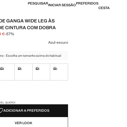
PESQUISAR
PREFERIDOS
INICIAR SESSÃO
CESTA
DE GANGA WIDE LEG ÀS
DE CINTURA COM DOBRA
9 €
-57%
 riscado [29,99 € ]
12,99 € ]
ma cor
Azul-escuro
no - Escolha um tamanho acima do habitual
34
36
38
40
nível. Quero!
Não disponível. Quero!
Não disponível. Quero!
Não disponível. Quero!
Não disponível. Quero!
nível. Quero!
DES!
VEL. QUERO!
ADICIONAR A PREFERIDOS
VER LOOK