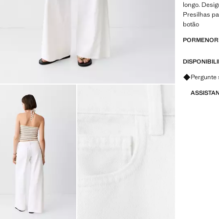
longo. Desig
Presilhas pa
botão
PORMENORE
DISPONIBIL
Pergunte 
ASSISTA