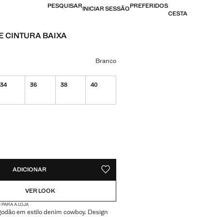
PESQUISAR
PREFERIDOS
INICIAR SESSÃO
CESTA
E CINTURA BAIXA
[29,99 € ]
ma cor
Branco
34
36
38
40
DES!
VEL. QUERO!
ADICIONAR
GUARDAR NOS ARTIGOS PREFERIDO
VER LOOK
 PARA A LOJA
lgodão em estilo denim cowboy. Design