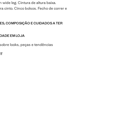
n wide leg. Cintura de altura baixa.
ra cinto. Cinco bolsos. Fecho de correr e
S, COMPOSIÇÃO E CUIDADOS A TER
IDADE EM LOJA
sobre looks, peças e tendências
NT