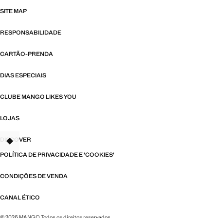
SITE MAP
RESPONSABILIDADE
CARTÃO-PRENDA
DIAS ESPECIAIS
CLUBE MANGO LIKES YOU
LOJAS
DISCOVER
TANT
POLÍTICA DE PRIVACIDADE E 'COOKIES'
CONDIÇÕES DE VENDA
CANAL ÉTICO
© 2026 MANGO Todos os direitos reservados