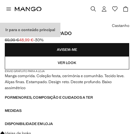
Selecione uma cor
Castanho
Ir para o conteúdo principal
VESTIDO GAZE ESTAMPADO
69,99 €
48,99 €
-30%
Preço inicial riscado [69,99 € ]
Preço atual [48,99 € ]
AVISEM-ME
VER LOOK
ENVIO GRATUITO PARA A LOJA
Manga comprida. Coleção festa, cerimónia e comunhão. Tecido leve.
Alças finas. Estampado. Design reto. Decote profundo. Baixo
assimétrico
PORMENORES, COMPOSIÇÃO E CUIDADOS A TER
MEDIDAS
DISPONIBILIDADE EM LOJA
Pergunte sobre looks, peças e tendências
Ideias de looks