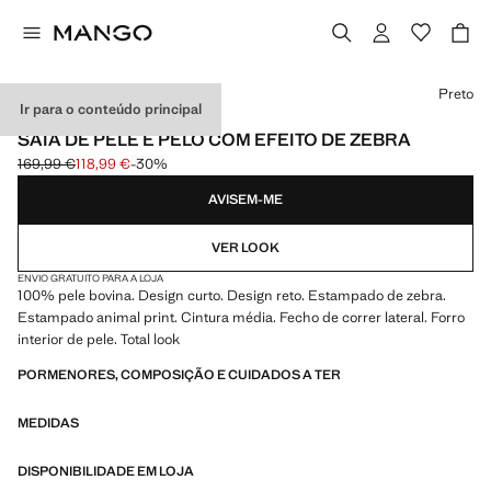
Selecione uma cor
Preto
Ir para o conteúdo principal
PELE
SAIA DE PELE E PELO COM EFEITO DE ZEBRA
169,99 €
118,99 €
-30%
Preço inicial riscado [169,99 € ]
Preço atual [118,99 € ]
AVISEM-ME
VER LOOK
ENVIO GRATUITO PARA A LOJA
100% pele bovina. Design curto. Design reto. Estampado de zebra.
Estampado animal print. Cintura média. Fecho de correr lateral. Forro
interior de pele. Total look
PORMENORES, COMPOSIÇÃO E CUIDADOS A TER
MEDIDAS
DISPONIBILIDADE EM LOJA