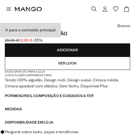
Selecione uma cor
Branco
Ir para o conteúdo principal
SAIA EVASÊ DE ALGODÃO
29,99 €
19,99 €
-33%
Preço inicial riscado [29,99 € ]
Preço atual [19,99 € ]
ADICIONAR
VER LOOK
ENVIO GRATUITO PARA A LOJA
CORTE EVASÊ
COMPRIMENTO MIDI
Tecido 100% algodão. Design midi. Design evasé. Cintura média.
Cintura ajustável com elástico. Sem fecho. Disponível Plus
PORMENORES, COMPOSIÇÃO E CUIDADOS A TER
MEDIDAS
DISPONIBILIDADE EM LOJA
Pergunte sobre looks, peças e tendências