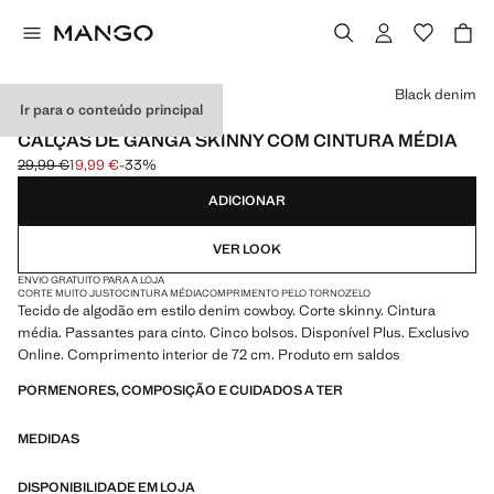
Selecione uma cor
Black denim
Ir para o conteúdo principal
EXCLUSIVAMENTE ONLINE
CALÇAS DE GANGA SKINNY COM CINTURA MÉDIA
29,99 €
19,99 €
-33%
Preço inicial riscado [29,99 € ]
Preço atual [19,99 € ]
ADICIONAR
VER LOOK
ENVIO GRATUITO PARA A LOJA
CORTE MUITO JUSTO
CINTURA MÉDIA
COMPRIMENTO PELO TORNOZELO
Tecido de algodão em estilo denim cowboy. Corte skinny. Cintura
média. Passantes para cinto. Cinco bolsos. Disponível Plus. Exclusivo
Online. Comprimento interior de 72 cm. Produto em saldos
PORMENORES, COMPOSIÇÃO E CUIDADOS A TER
MEDIDAS
DISPONIBILIDADE EM LOJA