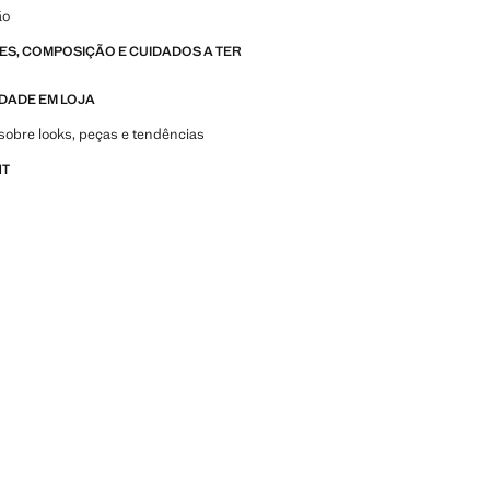
ão
S, COMPOSIÇÃO E CUIDADOS A TER
IDADE EM LOJA
sobre looks, peças e tendências
NT