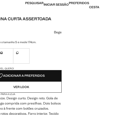
PESQUISAR
PREFERIDOS
INICIAR SESSÃO
CESTA
INA CURTA ASSERTOADA
[79,99 € ]
ma cor
Bege
e o tamanho S e mede 174cm.
M
L
nível. Quero!
Não disponível. Quero!
Não disponível. Quero!
DES!
VEL. QUERO!
ADICIONAR A PREFERIDOS
VER LOOK
 PARA A LOJA
ize. Design curto. Design reto. Gola de
ga comprida com presilhas. Dois bolsos
cho à frente com botões cruzados.
otos decorativos. Forro interior. Tecido