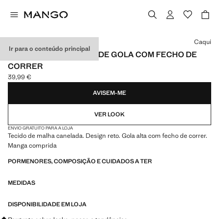
Selecione uma cor
Caqui
Ir para o conteúdo principal
CAMISOLA CANELADA DE GOLA COM FECHO DE
CORRER
39,99 €
Preço atual [39,99 € ]
AVISEM-ME
VER LOOK
ENVIO GRATUITO PARA A LOJA
Tecido de malha canelada. Design reto. Gola alta com fecho de correr.
Manga comprida
PORMENORES, COMPOSIÇÃO E CUIDADOS A TER
MEDIDAS
DISPONIBILIDADE EM LOJA