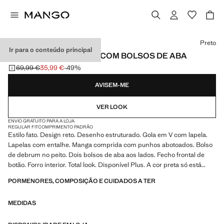
Selecione uma cor
Preto
Ir para o conteúdo principal
BLAZER DE FATO RETO COM BOLSOS DE ABA
69,99 €
35,99 €
-49%
Preço inicial riscado [69,99 € ]
Preço atual [35,99 € ]
AVISEM-ME
VER LOOK
ENVIO GRATUITO PARA A LOJA
REGULAR FIT
COMPRIMENTO PADRÃO
Estilo fato. Design reto. Desenho estruturado. Gola em V com lapela.
Lapelas com entalhe. Manga comprida com punhos abotoados. Bolso
de debrum no peito. Dois bolsos de aba aos lados. Fecho frontal de
botão. Forro interior. Total look. Disponível Plus. A cor preta só está
disponível 'online'. Produto em saldos
PORMENORES, COMPOSIÇÃO E CUIDADOS A TER
MEDIDAS