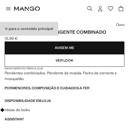
Selecione uma cor
Ouro
Ir para o conteúdo principal
COLAR DUPLO COM PINGENTE COMBINADO
15,99 €
Preço atual [15,99 € ]
AVISEM-ME
VER LOOK
ENVIO GRATUITO PARA A LOJA
Pendentes combinados. Pendente de moeda. Fecho de corrente e
mosquetão
PORMENORES, COMPOSIÇÃO E CUIDADOS A TER
DISPONIBILIDADE EM LOJA
Pergunte sobre looks, peças e tendências
Ideias de looks
ASSISTANT