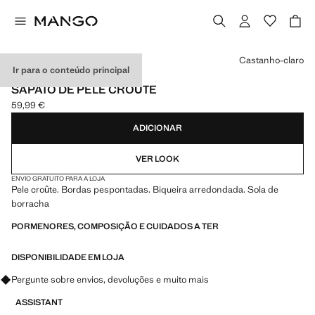
Selecione uma cor
Castanho-claro
Ir para o conteúdo principal
PELE
SAPATO DE PELE CROÛTE
59,99 €
Preço atual [59,99 € ]
ADICIONAR
VER LOOK
ENVIO GRATUITO PARA A LOJA
Pele croûte. Bordas pespontadas. Biqueira arredondada. Sola de
borracha
PORMENORES, COMPOSIÇÃO E CUIDADOS A TER
DISPONIBILIDADE EM LOJA
Pergunte sobre envios, devoluções e muito mais
ASSISTANT