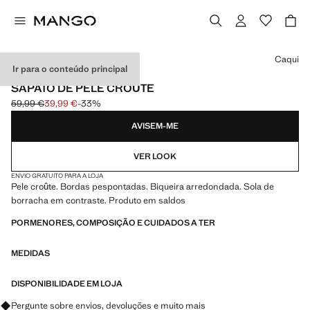
Selecione uma cor
Caqui
Ir para o conteúdo principal
PELE
SAPATO DE PELE CROÛTE
59,99 €
39,99 €
-33%
Preço inicial riscado [59,99 € ]
Preço atual [39,99 € ]
AVISEM-ME
VER LOOK
ENVIO GRATUITO PARA A LOJA
Pele croûte. Bordas pespontadas. Biqueira arredondada. Sola de
borracha em contraste. Produto em saldos
PORMENORES, COMPOSIÇÃO E CUIDADOS A TER
MEDIDAS
DISPONIBILIDADE EM LOJA
Pergunte sobre envios, devoluções e muito mais