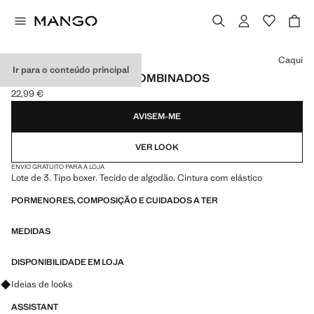
Selecione uma cor
Caqui
Ir para o conteúdo principal
PACK DE 3 CALÇÕES COMBINADOS
22,99 €
Preço atual [22,99 € ]
AVISEM-ME
VER LOOK
ENVIO GRATUITO PARA A LOJA
Lote de 3. Tipo boxer. Tecido de algodão. Cintura com elástico
PORMENORES, COMPOSIÇÃO E CUIDADOS A TER
MEDIDAS
DISPONIBILIDADE EM LOJA
Pergunte sobre looks, peças e tendências
Ideias de looks
ASSISTANT