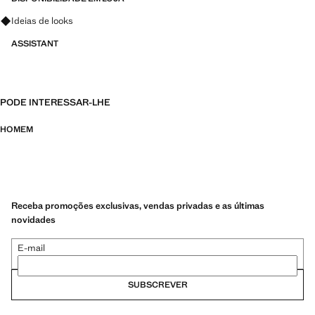
Pergunte sobre looks, peças e tendências
Ideias de looks
ASSISTANT
PODE INTERESSAR-LHE
HOMEM
Receba promoções exclusivas, vendas privadas e as últimas
novidades
E-mail
SUBSCREVER