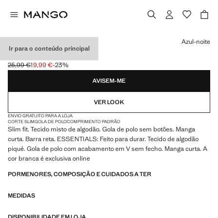
Selecione uma cor
Azul-noite
Ir para o conteúdo principal
POLO ALGODÃO PIQUÉ
25,99 €
19,99 €
-23%
Preço inicial riscado [25,99 € ]
Preço atual [19,99 € ]
AVISEM-ME
VER LOOK
ENVIO GRATUITO PARA A LOJA
CORTE SLIM
GOLA DE POLO
COMPRIMENTO PADRÃO
Slim fit. Tecido misto de algodão. Gola de polo sem botões. Manga
curta. Barra reta. ESSENTIALS: Feito para durar. Tecido de algodão
piqué. Gola de polo com acabamento em V sem fecho. Manga curta. A
cor branca é exclusiva online
PORMENORES, COMPOSIÇÃO E CUIDADOS A TER
MEDIDAS
DISPONIBILIDADE EM LOJA