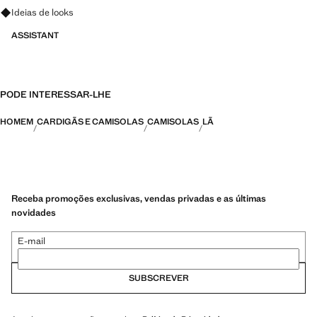
Pergunte sobre looks, peças e tendências
Ideias de looks
ASSISTANT
PODE INTERESSAR-LHE
HOMEM
CARDIGÃS E CAMISOLAS
CAMISOLAS
LÃ
Receba promoções exclusivas, vendas privadas e as últimas
novidades
E-mail
SUBSCREVER