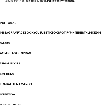
Ao subscrever-se, confirma que leu a
Política de Privacidade
.
PORTUGAL
INSTAGRAM
FACEBOOK
YOUTUBE
TIKTOK
SPOTIFY
PINTEREST
X
LINKEDIN
AJUDA
AS MINHAS COMPRAS
DEVOLUÇÕES
EMPRESA
TRABALHE NA MANGO
IMPRENSA
MANGO OUTLET