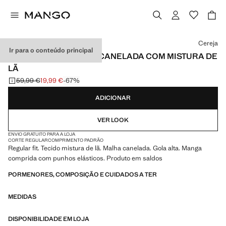
Selecione uma cor
Cereja
Ir para o conteúdo principal
CAMISOLA DE MALHA CANELADA COM MISTURA DE
LÃ
59,99 €
19,99 €
-67%
Preço inicial riscado [59,99 € ]
Preço atual [19,99 € ]
ADICIONAR
VER LOOK
ENVIO GRATUITO PARA A LOJA
CORTE REGULAR
COMPRIMENTO PADRÃO
Regular fit. Tecido mistura de lã. Malha canelada. Gola alta. Manga
comprida com punhos elásticos. Produto em saldos
PORMENORES, COMPOSIÇÃO E CUIDADOS A TER
MEDIDAS
DISPONIBILIDADE EM LOJA