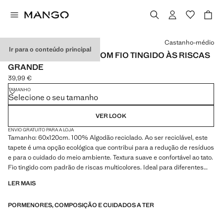
Selecione uma cor
Castanho-médio
Ir para o conteúdo principal
TAPETE DE ALGODÃO COM FIO TINGIDO ÀS RISCAS
GRANDE
39,99 €
Preço atual [39,99 € ]
TAMANHO
Selecione o seu tamanho
VER LOOK
ENVIO GRATUITO PARA A LOJA
Tamanho: 60x120cm. 100% Algodão reciclado. Ao ser reciclável, este
tapete é uma opção ecológica que contribui para a redução de resíduos
e para o cuidado do meio ambiente. Textura suave e confortável ao tato.
Fio tingido com padrão de riscas multicolores. Ideal para diferentes
espaços da casa. Disponível em dois tamanhos
LER MAIS
PORMENORES, COMPOSIÇÃO E CUIDADOS A TER