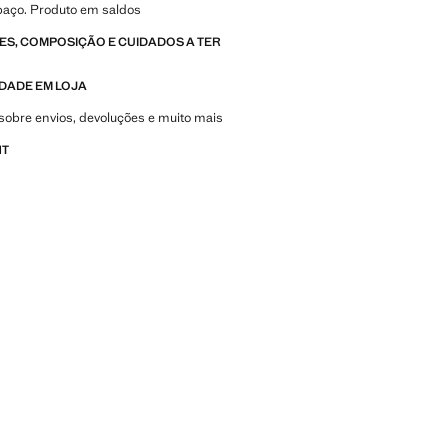
paço. Produto em saldos
S, COMPOSIÇÃO E CUIDADOS A TER
IDADE EM LOJA
sobre envios, devoluções e muito mais
NT