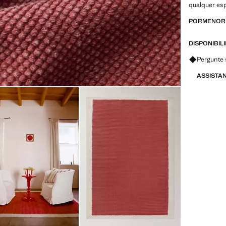
qualquer es
PORMENORE
DISPONIBIL
Pergunte 
ASSISTA