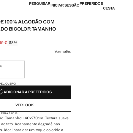
PESQUISAR
PREFERIDOS
INICIAR SESSÃO
CESTA
DE 100% ALGODÃO COM
ADO BICOLOR TAMANHO
99 €
-38%
 riscado [129,99 € ]
[79,99 € ]
ma cor
Vermelho
M
nível. Quero!
DES!
VEL. QUERO!
ADICIONAR A PREFERIDOS
VER LOOK
 PARA A LOJA
o. Tamanho: 140x270cm. Textura suave
l ao tato. Acabamento degradê nas
. Ideal para dar um toque colorido a