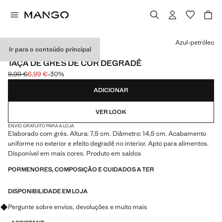
Selecione uma cor
Azul-petróleo
Ir para o conteúdo principal
MADE IN PORTUGAL
TAÇA DE GRÉS DE COR DEGRADÊ
9,99 €
6,99 €
-30%
Preço inicial riscado [9,99 € ]
Preço atual [6,99 € ]
ADICIONAR
VER LOOK
ENVIO GRATUITO PARA A LOJA
Elaborado com grés. Altura: 7,5 cm. Diâmetro: 14,5 cm. Acabamento
uniforme no exterior e efeito degradê no interior. Apto para alimentos.
Disponível em mais cores. Produto em saldos
PORMENORES, COMPOSIÇÃO E CUIDADOS A TER
DISPONIBILIDADE EM LOJA
Pergunte sobre envios, devoluções e muito mais