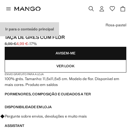
Selecione uma cor
Rosa-pastel
Ir para o conteúdo principal
MADE IN PORTUGAL
TAÇA DE GRÉS COM FLOR
5,99 €
4,99 €
-17%
Preço inicial riscado [5,99 € ]
Preço atual [4,99 € ]
AVISEM-ME
VER LOOK
ENVIO GRATUITO PARA A LOJA
100% grés. Tamanho: 11,5x11,5x5 cm. Modelo de flor. Disponível em
mais cores. Produto em saldos
PORMENORES, COMPOSIÇÃO E CUIDADOS A TER
DISPONIBILIDADE EM LOJA
Pergunte sobre envios, devoluções e muito mais
ASSISTANT