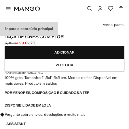
Selecione uma cor
Verde-pastel
Ir para o conteúdo principal
MADE IN PORTUGAL
TAÇA DE GRÉS COM FLOR
5,99 €
4,99 €
-17%
Preço inicial riscado [5,99 € ]
Preço atual [4,99 € ]
ADICIONAR
VER LOOK
ENVIO GRATUITO PARA A LOJA
100% grés. Tamanho: 11,5x11,5x5 cm. Modelo de flor. Disponível em
mais cores. Produto em saldos
PORMENORES, COMPOSIÇÃO E CUIDADOS A TER
DISPONIBILIDADE EM LOJA
Pergunte sobre envios, devoluções e muito mais
ASSISTANT