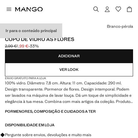
Selecione uma cor
Branco-pérola
Ir para o conteúdo principal
MADE IN EUROPE
COPO DE VIDRO ÀS FLORES
2,99 €
1,99 €
-33%
Preço inicial riscado [2,99 € ]
Preço atual [1,99 € ]
ADICIONAR
VER LOOK
ENVIO GRATUITO PARA A LOJA
100% vidro. Diâmetro: 7,8 cm. Altura: 11 cm. Capacidade: 290 ml.
Design transparente. Pormenor de flores. Design intemporal. Podem
ser lavados na máquina de lavar louça. Dá um toque de simplicidade e
elegância à tua mesa. Combina com mais artigos da coleção. Produto
em saldos
PORMENORES, COMPOSIÇÃO E CUIDADOS A TER
DISPONIBILIDADE EM LOJA
Pergunte sobre envios, devoluções e muito mais