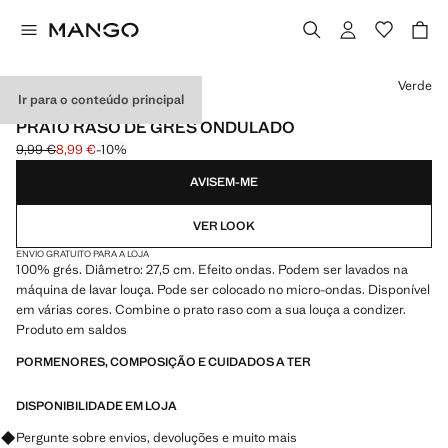
Selecione uma cor
Verde
Ir para o conteúdo principal
MADE IN PORTUGAL
PRATO RASO DE GRÉS ONDULADO
9,99 €
8,99 €
-10%
Preço inicial riscado [9,99 € ]
Preço atual [8,99 € ]
AVISEM-ME
VER LOOK
ENVIO GRATUITO PARA A LOJA
100% grés. Diâmetro: 27,5 cm. Efeito ondas. Podem ser lavados na
máquina de lavar louça. Pode ser colocado no micro-ondas. Disponível
em várias cores. Combine o prato raso com a sua louça a condizer.
Produto em saldos
PORMENORES, COMPOSIÇÃO E CUIDADOS A TER
DISPONIBILIDADE EM LOJA
Pergunte sobre envios, devoluções e muito mais