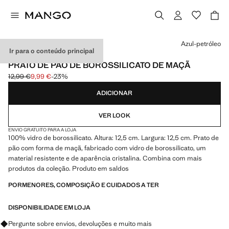
Selecione uma cor
Azul-petróleo
Ir para o conteúdo principal
BOROSSILICATO
PRATO DE PÃO DE BOROSSILICATO DE MAÇÃ
12,99 €
9,99 €
-23%
Preço inicial riscado [12,99 € ]
Preço atual [9,99 € ]
ADICIONAR
VER LOOK
ENVIO GRATUITO PARA A LOJA
100% vidro de borossilicato. Altura: 12,5 cm. Largura: 12,5 cm. Prato de
pão com forma de maçã, fabricado com vidro de borossilicato, um
material resistente e de aparência cristalina. Combina com mais
produtos da coleção. Produto em saldos
PORMENORES, COMPOSIÇÃO E CUIDADOS A TER
DISPONIBILIDADE EM LOJA
Pergunte sobre envios, devoluções e muito mais