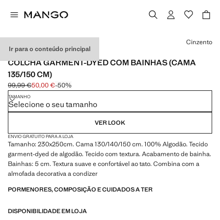
Selecione uma cor
Cinzento
Ir para o conteúdo principal
MADE IN PORTUGAL
COLCHA GARMENT-DYED COM BAINHAS (CAMA
135/150 CM)
99,99 €
50,00 €
-50%
Preço inicial riscado [99,99 € ]
Preço atual [50,00 € ]
TAMANHO
Selecione o seu tamanho
VER LOOK
ENVIO GRATUITO PARA A LOJA
Tamanho: 230x250cm. Cama 130/140/150 cm. 100% Algodão. Tecido
garment-dyed de algodão. Tecido com textura. Acabamento de bainha.
Bainhas: 5 cm. Textura suave e confortável ao tato. Combina com a
almofada decorativa a condizer
PORMENORES, COMPOSIÇÃO E CUIDADOS A TER
DISPONIBILIDADE EM LOJA