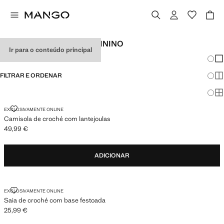
LOOKS DE FESTIVAL FEMININO
Ir para o conteúdo principal
Mudar
Mos
FILTRAR E ORDENAR
Mos
Mo
CAMISOLA DE CROCHÉ COM LANTEJOULAS
EXCLUSIVAMENTE ONLINE
Camisola de croché com lantejoulas
49,99 €
Preço atual [49,99 € ]
ADICIONAR
SAIA DE CROCHÉ COM BASE FESTOADA
EXCLUSIVAMENTE ONLINE
Saia de croché com base festoada
25,99 €
Preço atual [25,99 € ]