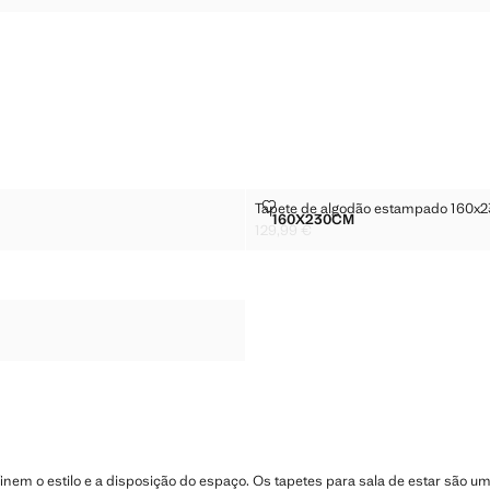
9 € ]
TAPETE DE ALGODÃO ESTAMPAD
Tapete de algodão estampado 160x
Tamanhos
160X230CM
TAPETE DE ALGODÃO ES
129,99 €
Preço atual [129,99 € ]
finem o estilo e a disposição do espaço. Os tapetes para sala de estar são u