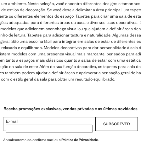
e um ambiente. Nesta seleção, você encontra diferentes designs e tamanhos 
 estilos de decoração. Se você deseja delimitar a área principal, um tapete
mente os diferentes elementos do espaço. Tapetes para criar uma sala de est
pções adequadas para diferentes áreas da casa e diversos usos decorativos.
 modelos que adicionem aconchego visual ou que ajudem a definir áreas dent
nho de leitura. Tapetes para adicionar textura e naturalidade. Algumas dess
geral. São uma escolha fácil para integrar em salas de estar de diferentes e
elaxada e equilibrada. Modelos decorativos para dar personalidade à sala d
xistem modelos com uma presença visual mais marcante, pensados ​​para adi
m tanto a espaços mais clássicos quanto a salas de estar com uma estétic
ação da sala de estar Além de sua função decorativa, os tapetes para sala de
les também podem ajudar a definir áreas e aprimorar a sensação geral de
com o estilo geral da sala para obter um resultado equilibrado.
Receba promoções exclusivas, vendas privadas e as últimas novidades
E-mail
SUBSCREVER
Ao subscrever-se, confirma que leu a
Política de Privacidade
.