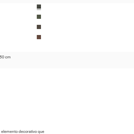
Preço atual [29,99 € ]
Cores
O 160X230 CM
230 cm
TAMPADO 160X230 CM
m elemento decorativo que