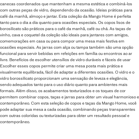
canecas coordenados que mantenham a mesma estética e combiná-los
com outras peças de vidro, dependendo da ocasião. Ideias práticas para
café da manhã, almoço e jantar. Esta coleção da Mango Home é perfeita
tanto para o dia a dia quanto para ocasiões especiais. Os copos lisos de
borosilicato são práticos para o café da manhã, café ou chá. As taças de
vinho, cava e coquetel da coleção são ideais para jantares com amigos,
comemorações em casa ou para compor uma mesa mais festiva em
ocasiões especiais. As jarras com alça ou tampa também são uma opção
funcional para servir bebidas em refeições em família ou encontros ao ar
livre. Benefícios de escolher utensílios de vidro duráveis ​​e fáceis de usar
Escolher esses copos permite criar uma mesa posta mais prática e
visualmente equilibrada, fácil de adaptar a diferentes ocasiões. O vidro e o
vidro borossilicato proporcionam uma sensação de leveza e elegância,
sendo adequados tanto para o uso diário quanto para ambientes mais
formais. Além disso, os acabamentos texturizados e os toques de cor
permitem combinar copos, taças e jarras para obter um visual harmonioso e
contemporâneo. Com esta seleção de copos e taças da Mango Home, você
pode adaptar sua mesa a cada ocasião, combinando peças transparentes
com outras coloridas ou texturizadas para obter um resultado pessoal e
contemporâneo.