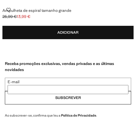
AMPULHETA DE ESPIRAL TAMANHO GRANDE
Ampulheta de espiral tamanho grande
25,99 €
13,99 €
Preço inicial riscado [25,99 € ]
Preço atual [13,99 € ]
ADICIONAR
Receba promoções exclusivas, vendas privadas e as últimas
novidades
E-mail
SUBSCREVER
Ao subscrever-se, confirma que leu a
Política de Privacidade
.