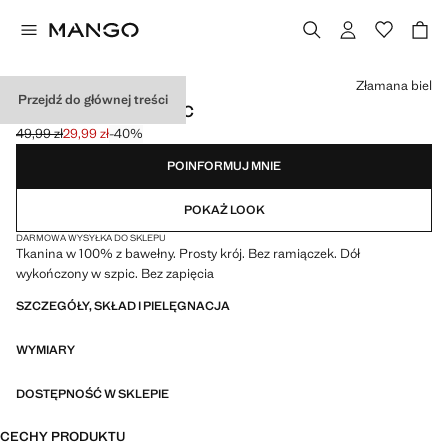
Wybierz kolor
Złamana biel
Przejdź do głównej treści
TOP Z DOŁEM W SZPIC
49,99 zł
29,99 zł
-40%
Skreślona cena początkowa [49,99 zł ]
Aktualna cena [29,99 zł ]
POINFORMUJ MNIE
POKAŻ LOOK
DARMOWA WYSYŁKA DO SKLEPU
Tkanina w 100% z bawełny. Prosty krój. Bez ramiączek. Dół
wykończony w szpic. Bez zapięcia
SZCZEGÓŁY, SKŁAD I PIELĘGNACJA
WYMIARY
DOSTĘPNOŚĆ W SKLEPIE
CECHY PRODUKTU