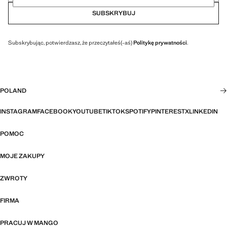
SUBSKRYBUJ
Subskrybując, potwierdzasz, że przeczytałeś(-aś)
Politykę prywatności
.
POLAND
INSTAGRAM
FACEBOOK
YOUTUBE
TIKTOK
SPOTIFY
PINTEREST
X
LINKEDIN
POMOC
MOJE ZAKUPY
ZWROTY
FIRMA
PRACUJ W MANGO