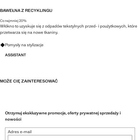
BAWEŁNA Z RECYKLINGU
Co najmniej 20%
Włókno to uzyskuje się z odpadów tekstylnych przed- i poużytkowych, które
przetwarza się na nowe tkaniny.
Zapytaj o stylizacje, ubrania i trendy
Pomysły na stylizacje
ASSISTANT
MOŻE CIĘ ZAINTERESOWAĆ
Otrzymuj ekskluzywne promocje, oferty prywatnej sprzedaży i
nowości
Adres e-mail