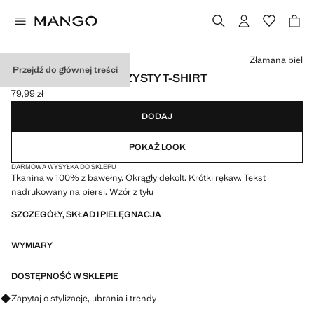
Wybierz kolor
Złamana biel
Przejdź do głównej treści
BAWEŁNIANY WZORZYSTY T-SHIRT
79,99 zł
Aktualna cena [79,99 zł ]
DODAJ
POKAŻ LOOK
DARMOWA WYSYŁKA DO SKLEPU
Tkanina w 100% z bawełny. Okrągły dekolt. Krótki rękaw. Tekst
nadrukowany na piersi. Wzór z tyłu
SZCZEGÓŁY, SKŁAD I PIELĘGNACJA
WYMIARY
DOSTĘPNOŚĆ W SKLEPIE
Zapytaj o stylizacje, ubrania i trendy