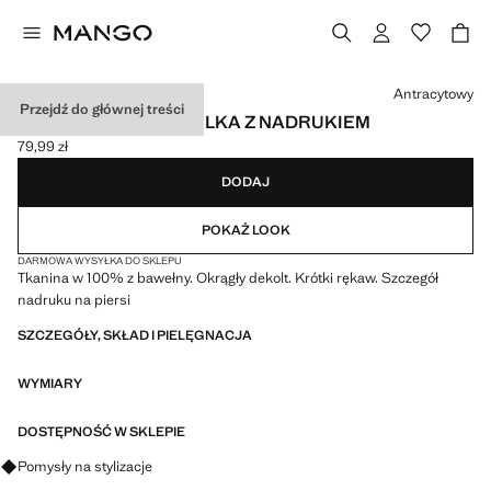
Wybierz kolor
Antracytowy
Przejdź do głównej treści
BAWEŁNIANA KOSZULKA Z NADRUKIEM
79,99 zł
Aktualna cena [79,99 zł ]
DODAJ
POKAŻ LOOK
DARMOWA WYSYŁKA DO SKLEPU
Tkanina w 100% z bawełny. Okrągły dekolt. Krótki rękaw. Szczegół
nadruku na piersi
SZCZEGÓŁY, SKŁAD I PIELĘGNACJA
WYMIARY
DOSTĘPNOŚĆ W SKLEPIE
Zapytaj o stylizacje, ubrania i trendy
Pomysły na stylizacje