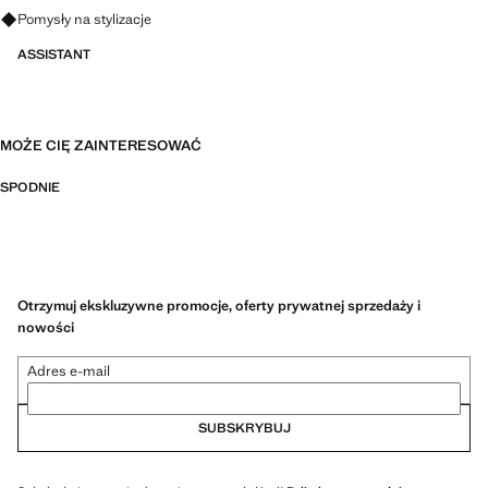
Zapytaj o stylizacje, ubrania i trendy
Pomysły na stylizacje
ASSISTANT
MOŻE CIĘ ZAINTERESOWAĆ
SPODNIE
Otrzymuj ekskluzywne promocje, oferty prywatnej sprzedaży i
nowości
Adres e-mail
SUBSKRYBUJ