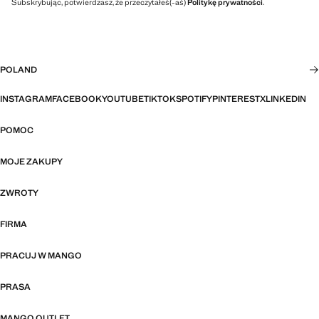
Subskrybując, potwierdzasz, że przeczytałeś(-aś)
Politykę prywatności
.
POLAND
INSTAGRAM
FACEBOOK
YOUTUBE
TIKTOK
SPOTIFY
PINTEREST
X
LINKEDIN
POMOC
MOJE ZAKUPY
ZWROTY
FIRMA
PRACUJ W MANGO
PRASA
MANGO OUTLET