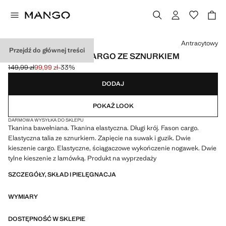
Wybierz kolor
Antracytowy
Przejdź do głównej treści
SPODNIE JOGGER CARGO ZE SZNURKIEM
149,99 zł
99,99 zł
-33%
Skreślona cena początkowa [149,99 zł ]
Aktualna cena [99,99 zł ]
DODAJ
POKAŻ LOOK
DARMOWA WYSYŁKA DO SKLEPU
Tkanina bawełniana. Tkanina elastyczna. Długi krój. Fason cargo.
Elastyczna talia ze sznurkiem. Zapięcie na suwak i guzik. Dwie
kieszenie cargo. Elastyczne, ściągaczowe wykończenie nogawek. Dwie
tylne kieszenie z lamówką. Produkt na wyprzedaży
SZCZEGÓŁY, SKŁAD I PIELĘGNACJA
WYMIARY
DOSTĘPNOŚĆ W SKLEPIE