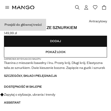
Wybierz kolor
Antracytowy
Przejdź do głównej treści
SPODNIE JOGGERSY ZE SZNURKIEM
149,99 zł
Aktualna cena [149,99 zł ]
DODAJ
POKAŻ LOOK
DARMOWA WYSYŁKA DO SKLEPU
Tkanina z mieszanki bawełny i lnu. Prosty krój. Długi krój. Elastyczna
talia ze sznurkiem. Dwie kieszenie boczne. Zapięcie na guzik i sznurek
SZCZEGÓŁY, SKŁAD I PIELĘGNACJA
DOSTĘPNOŚĆ W SKLEPIE
Zapytaj o stylizacje, ubrania i trendy
ASSISTANT